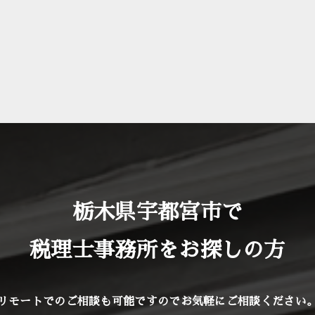
適時または定期的に適切な教育を行っております。また、弊社が個人情報を管理す
出防止に努めます。さらに、外部からの不正アクセス、改ざん等の危険に対しては
努めます。 個人情報に係るデータベース等のアクセスについては、アクセス権
重に管理します。
ては、弊社のプライバシーの考え方ではなく、リンク先自身のプライバシーの考
の改訂
栃木県宇都宮市で
ビス向上のため、上記各項目の内容を適宜見直し、改善してまいります。本書を変
税理士事務所をお探しの方
のプライバシー・ステートメントをサイトに掲載することにより、常にプライバ
さいますようお願い申し上げます。また、当初情報が収集された時点で述べた内容
たは電子メールにてご連絡させていただきます。
法で個人情報の使用をしてよいかどうかについての選択権は、お客様が有してお
リモートでのご相談も可能ですので
お気軽にご相談ください